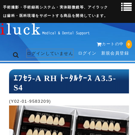
手術撮影・手術録画システム・実体顕微鏡等、アイラック
は歯科・医科現場をサポートする商品を開発しています。
カートの中
0
ログイン
新規会員登録
ログインしていません
トップページ
ｴﾌｾﾗ-A RH ﾄｰﾀﾙｹｰｽ A3.5-
S4
ネット販売ページ
歯科関連機器
(Y02-01-9583209)
術野撮影キット
3D実体顕微鏡