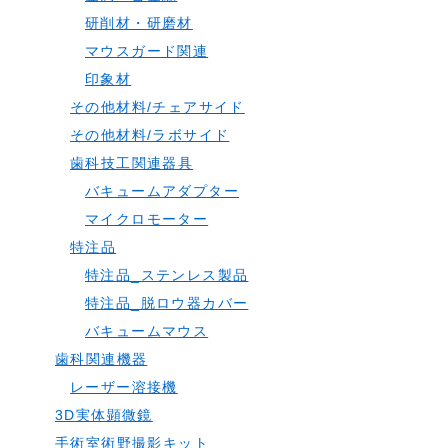
研削材・研磨材
マウスガード関連
印象材
その他材料/チェアサイド
その他材料/ラボサイド
歯科技工関連器具
バキュームアダプター
マイクロモーター
特注品
特注品_ステンレス製品
特注品_脱ロウ器カバー
バキュームマウス
歯科関連機器
レーザー溶接機
3D実体顕微鏡
手術室術野撮影キット