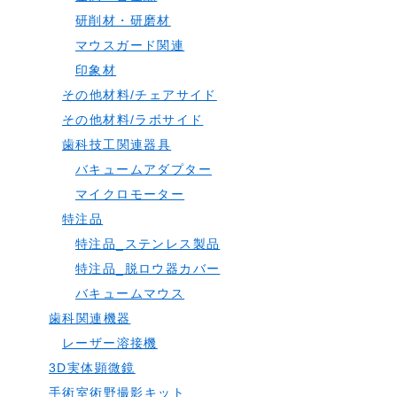
研削材・研磨材
マウスガード関連
印象材
その他材料/チェアサイド
その他材料/ラボサイド
歯科技工関連器具
バキュームアダプター
マイクロモーター
特注品
特注品_ステンレス製品
特注品_脱ロウ器カバー
バキュームマウス
歯科関連機器
レーザー溶接機
3D実体顕微鏡
手術室術野撮影キット