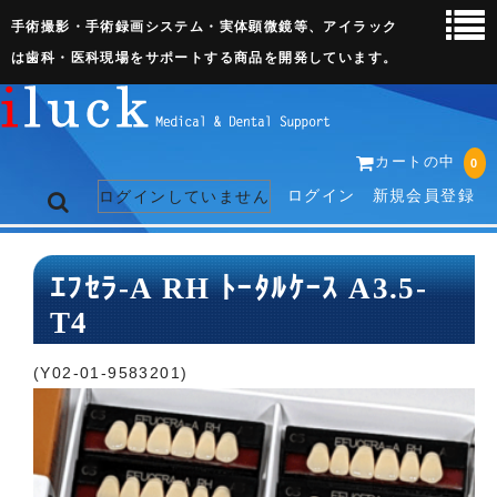
手術撮影・手術録画システム・実体顕微鏡等、アイラック
は歯科・医科現場をサポートする商品を開発しています。
カートの中
0
ログイン
新規会員登録
ログインしていません
トップページ
ｴﾌｾﾗ-A RH ﾄｰﾀﾙｹｰｽ A3.5-
T4
ネット販売ページ
歯科関連機器
(Y02-01-9583201)
術野撮影キット
3D実体顕微鏡