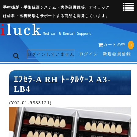
手術撮影・手術録画システム・実体顕微鏡等、アイラック
は歯科・医科現場をサポートする商品を開発しています。
カートの中
0
ログイン
新規会員登録
ログインしていません
トップページ
ｴﾌｾﾗ-A RH ﾄｰﾀﾙｹｰｽ A3-
LB4
ネット販売ページ
歯科関連機器
(Y02-01-9583121)
術野撮影キット
3D実体顕微鏡