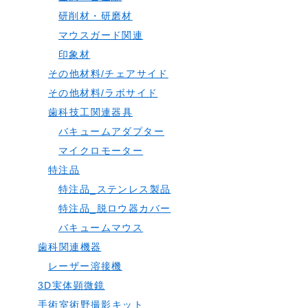
研削材・研磨材
マウスガード関連
印象材
その他材料/チェアサイド
その他材料/ラボサイド
歯科技工関連器具
バキュームアダプター
マイクロモーター
特注品
特注品_ステンレス製品
特注品_脱ロウ器カバー
バキュームマウス
歯科関連機器
レーザー溶接機
3D実体顕微鏡
手術室術野撮影キット