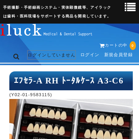
手術撮影・手術録画システム・実体顕微鏡等、アイラック
は歯科・医科現場をサポートする商品を開発しています。
カートの中
0
ログイン
新規会員登録
ログインしていません
トップページ
ｴﾌｾﾗ-A RH ﾄｰﾀﾙｹｰｽ A3-C6
ネット販売ページ
(Y02-01-9583115)
歯科関連機器
術野撮影キット
3D実体顕微鏡