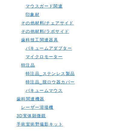
マウスガード関連
印象材
その他材料/チェアサイド
その他材料/ラボサイド
歯科技工関連器具
バキュームアダプター
マイクロモーター
特注品
特注品_ステンレス製品
特注品_脱ロウ器カバー
バキュームマウス
歯科関連機器
レーザー溶接機
3D実体顕微鏡
手術室術野撮影キット