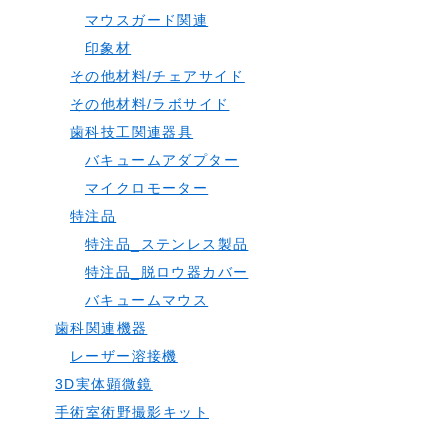
マウスガード関連
印象材
その他材料/チェアサイド
その他材料/ラボサイド
歯科技工関連器具
バキュームアダプター
マイクロモーター
特注品
特注品_ステンレス製品
特注品_脱ロウ器カバー
バキュームマウス
歯科関連機器
レーザー溶接機
3D実体顕微鏡
手術室術野撮影キット