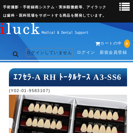
手術撮影・手術録画システム・実体顕微鏡等、アイラック
は歯科・医科現場をサポートする商品を開発しています。
カートの中
0
ログイン
新規会員登録
ログインしていません
トップページ
ｴﾌｾﾗ-A RH ﾄｰﾀﾙｹｰｽ A3-SS6
ネット販売ページ
(Y02-01-9583107)
歯科関連機器
術野撮影キット
3D実体顕微鏡