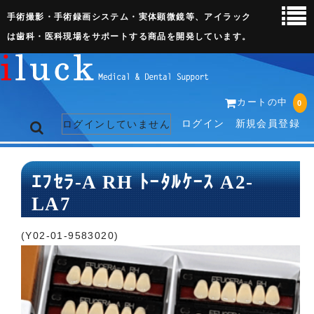
手術撮影・手術録画システム・実体顕微鏡等、アイラック
は歯科・医科現場をサポートする商品を開発しています。
カートの中
0
ログイン
新規会員登録
ログインしていません
トップページ
ｴﾌｾﾗ-A RH ﾄｰﾀﾙｹｰｽ A2-
LA7
ネット販売ページ
歯科関連機器
(Y02-01-9583020)
術野撮影キット
3D実体顕微鏡