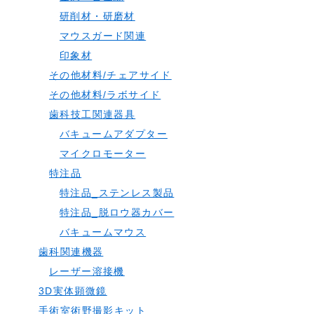
研削材・研磨材
マウスガード関連
印象材
その他材料/チェアサイド
その他材料/ラボサイド
歯科技工関連器具
バキュームアダプター
マイクロモーター
特注品
特注品_ステンレス製品
特注品_脱ロウ器カバー
バキュームマウス
歯科関連機器
レーザー溶接機
3D実体顕微鏡
手術室術野撮影キット