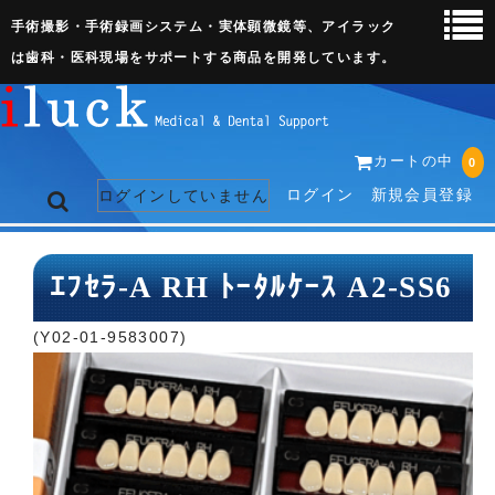
手術撮影・手術録画システム・実体顕微鏡等、アイラック
は歯科・医科現場をサポートする商品を開発しています。
カートの中
0
ログイン
新規会員登録
ログインしていません
トップページ
ｴﾌｾﾗ-A RH ﾄｰﾀﾙｹｰｽ A2-SS6
ネット販売ページ
(Y02-01-9583007)
歯科関連機器
術野撮影キット
3D実体顕微鏡