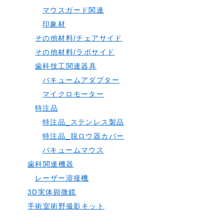
マウスガード関連
印象材
その他材料/チェアサイド
その他材料/ラボサイド
歯科技工関連器具
バキュームアダプター
マイクロモーター
特注品
特注品_ステンレス製品
特注品_脱ロウ器カバー
バキュームマウス
歯科関連機器
レーザー溶接機
3D実体顕微鏡
手術室術野撮影キット