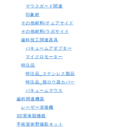
マウスガード関連
印象材
その他材料/チェアサイド
その他材料/ラボサイド
歯科技工関連器具
バキュームアダプター
マイクロモーター
特注品
特注品_ステンレス製品
特注品_脱ロウ器カバー
バキュームマウス
歯科関連機器
レーザー溶接機
3D実体顕微鏡
手術室術野撮影キット