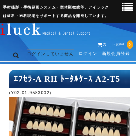
手術撮影・手術録画システム・実体顕微鏡等、アイラック
は歯科・医科現場をサポートする商品を開発しています。
カートの中
0
ログイン
新規会員登録
ログインしていません
トップページ
ｴﾌｾﾗ-A RH ﾄｰﾀﾙｹｰｽ A2-T5
ネット販売ページ
(Y02-01-9583002)
歯科関連機器
術野撮影キット
3D実体顕微鏡