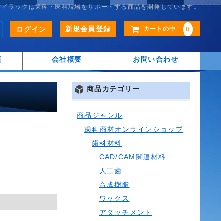
アイラックは歯科・医科現場をサポートする商品を開発しています。
新規会員登録
ログイン
カートの中
0
鏡
会社概要
お問い合わせ
商品カテゴリー
商品ジャンル
歯科商材オンラインショップ
歯科材料
CAD/CAM関連材料
人工歯
合成樹脂
ワックス
アタッチメント