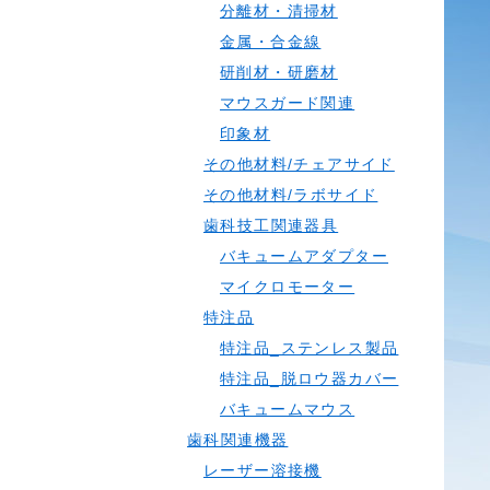
分離材・清掃材
金属・合金線
研削材・研磨材
マウスガード関連
印象材
その他材料/チェアサイド
その他材料/ラボサイド
歯科技工関連器具
バキュームアダプター
マイクロモーター
特注品
特注品_ステンレス製品
特注品_脱ロウ器カバー
バキュームマウス
歯科関連機器
レーザー溶接機