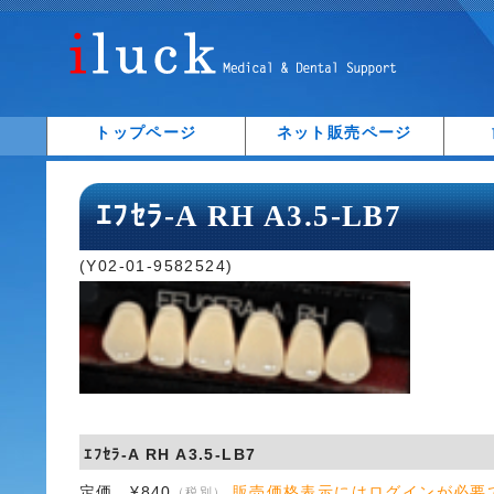
トップページ
ネット販売ページ
ｴﾌｾﾗ-A RH A3.5-LB7
(Y02-01-9582524)
ｴﾌｾﾗ-A RH A3.5-LB7
定価 ¥840
販売価格表示にはログインが必要
（税別）