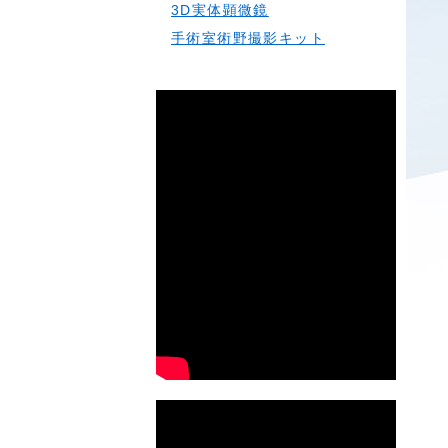
3D実体顕微鏡
手術室術野撮影キット