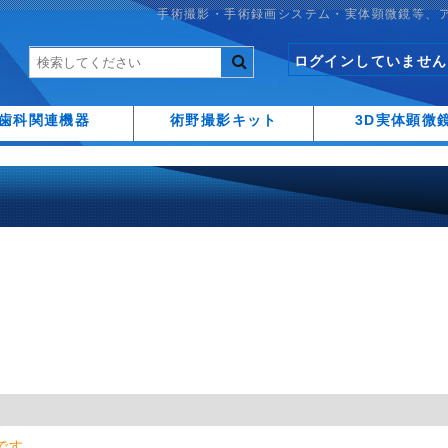
手術撮影・手術録画システム・実体顕微鏡等、
ログインしていません
歯科関連機器
術野撮影キット
3D実体顕微
です