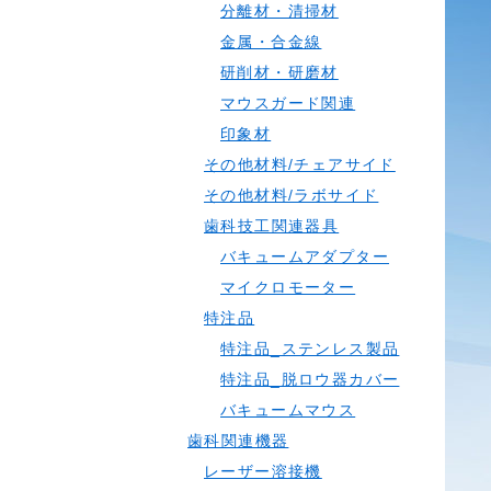
分離材・清掃材
金属・合金線
研削材・研磨材
マウスガード関連
印象材
その他材料/チェアサイド
その他材料/ラボサイド
歯科技工関連器具
バキュームアダプター
マイクロモーター
特注品
特注品_ステンレス製品
特注品_脱ロウ器カバー
バキュームマウス
歯科関連機器
レーザー溶接機