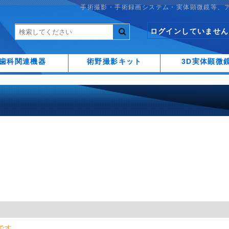
手術撮影・手術録画システム・実体顕微鏡等、
ログインしていません
歯科関連機器
術野撮影キット
3D実体顕微
です