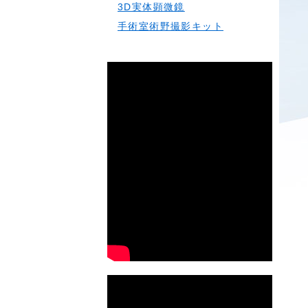
3D実体顕微鏡
手術室術野撮影キット