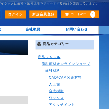
アイラックは歯科・医科現場をサポートする商品を開発しています。
新規会員登録
ログイン
カートの中
0
鏡
会社概要
お問い合わせ
商品カテゴリー
商品ジャンル
歯科商材オンラインショップ
歯科材料
CAD/CAM関連材料
人工歯
合成樹脂
ワックス
アタッチメント