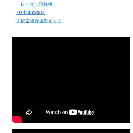
レーザー溶接機
3D実体顕微鏡
手術室術野撮影キット