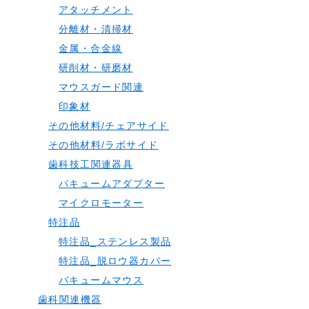
アタッチメント
分離材・清掃材
金属・合金線
研削材・研磨材
マウスガード関連
印象材
その他材料/チェアサイド
その他材料/ラボサイド
歯科技工関連器具
バキュームアダプター
マイクロモーター
特注品
特注品_ステンレス製品
特注品_脱ロウ器カバー
バキュームマウス
歯科関連機器