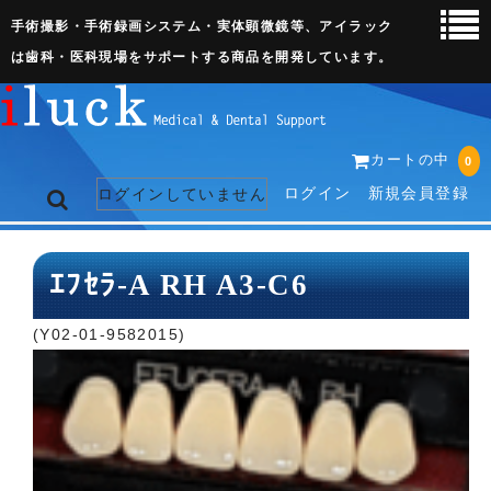
手術撮影・手術録画システム・実体顕微鏡等、アイラック
は歯科・医科現場をサポートする商品を開発しています。
カートの中
0
ログイン
新規会員登録
ログインしていません
トップページ
ｴﾌｾﾗ-A RH A3-C6
ネット販売ページ
(Y02-01-9582015)
歯科関連機器
術野撮影キット
3D実体顕微鏡