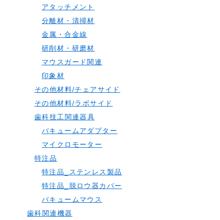
アタッチメント
分離材・清掃材
金属・合金線
研削材・研磨材
マウスガード関連
印象材
その他材料/チェアサイド
その他材料/ラボサイド
歯科技工関連器具
バキュームアダプター
マイクロモーター
特注品
特注品_ステンレス製品
特注品_脱ロウ器カバー
バキュームマウス
歯科関連機器