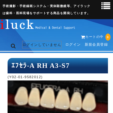
手術撮影・手術録画システム・実体顕微鏡等、アイラック
は歯科・医科現場をサポートする商品を開発しています。
カートの中
0
ログイン
新規会員登録
ログインしていません
トップページ
ｴﾌｾﾗ-A RH A3-S7
ネット販売ページ
(Y02-01-9582012)
歯科関連機器
術野撮影キット
3D実体顕微鏡