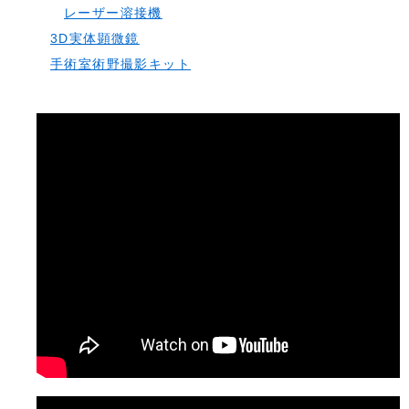
レーザー溶接機
3D実体顕微鏡
手術室術野撮影キット