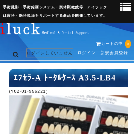
手術撮影・手術録画システム・実体顕微鏡等、アイラック
は歯科・医科現場をサポートする商品を開発しています。
カートの中
0
ログイン
新規会員登録
ログインしていません
トップページ
ｴﾌｾﾗ-A ﾄｰﾀﾙｹｰｽ A3.5-LB4
ネット販売ページ
(Y02-01-956221)
歯科関連機器
術野撮影キット
3D実体顕微鏡