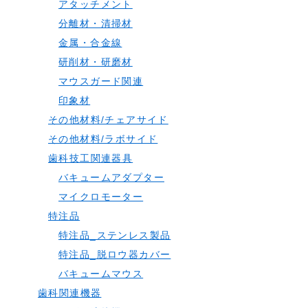
アタッチメント
分離材・清掃材
金属・合金線
研削材・研磨材
マウスガード関連
印象材
その他材料/チェアサイド
その他材料/ラボサイド
歯科技工関連器具
バキュームアダプター
マイクロモーター
特注品
特注品_ステンレス製品
特注品_脱ロウ器カバー
バキュームマウス
歯科関連機器