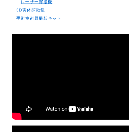
レーザー溶接機
3D実体顕微鏡
手術室術野撮影キット