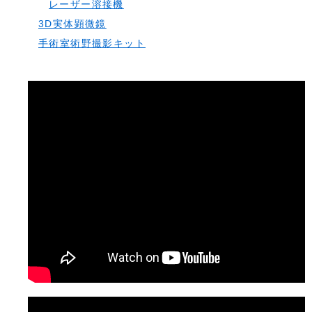
レーザー溶接機
3D実体顕微鏡
手術室術野撮影キット