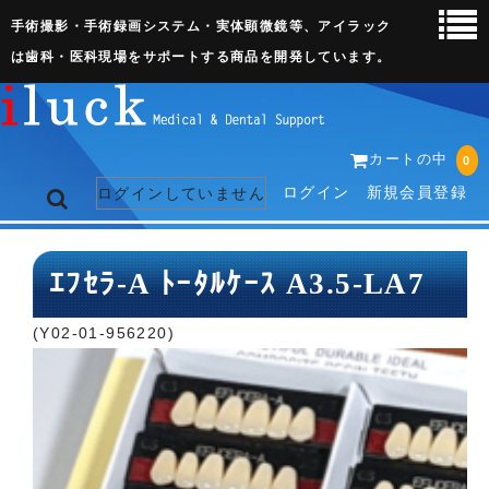
手術撮影・手術録画システム・実体顕微鏡等、アイラック
は歯科・医科現場をサポートする商品を開発しています。
カートの中
0
ログイン
新規会員登録
ログインしていません
トップページ
ｴﾌｾﾗ-A ﾄｰﾀﾙｹｰｽ A3.5-LA7
ネット販売ページ
(Y02-01-956220)
歯科関連機器
術野撮影キット
3D実体顕微鏡