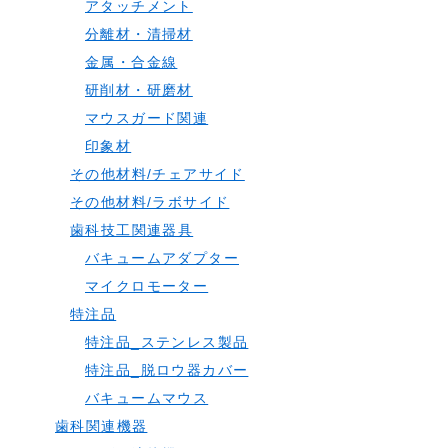
アタッチメント
分離材・清掃材
金属・合金線
研削材・研磨材
マウスガード関連
印象材
その他材料/チェアサイド
その他材料/ラボサイド
歯科技工関連器具
バキュームアダプター
マイクロモーター
特注品
特注品_ステンレス製品
特注品_脱ロウ器カバー
バキュームマウス
歯科関連機器