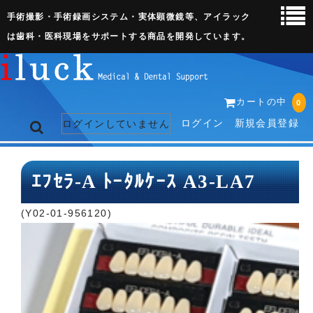
手術撮影・手術録画システム・実体顕微鏡等、アイラック
は歯科・医科現場をサポートする商品を開発しています。
カートの中
0
ログイン
新規会員登録
ログインしていません
トップページ
ｴﾌｾﾗ-A ﾄｰﾀﾙｹｰｽ A3-LA7
ネット販売ページ
(Y02-01-956120)
歯科関連機器
術野撮影キット
3D実体顕微鏡