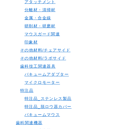
アタッチメント
分離材・清掃材
金属・合金線
研削材・研磨材
マウスガード関連
印象材
その他材料/チェアサイド
その他材料/ラボサイド
歯科技工関連器具
バキュームアダプター
マイクロモーター
特注品
特注品_ステンレス製品
特注品_脱ロウ器カバー
バキュームマウス
歯科関連機器