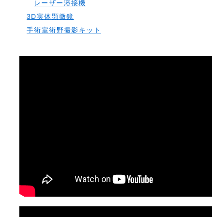
レーザー溶接機
3D実体顕微鏡
手術室術野撮影キット