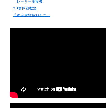
レーザー溶接機
3D実体顕微鏡
手術室術野撮影キット