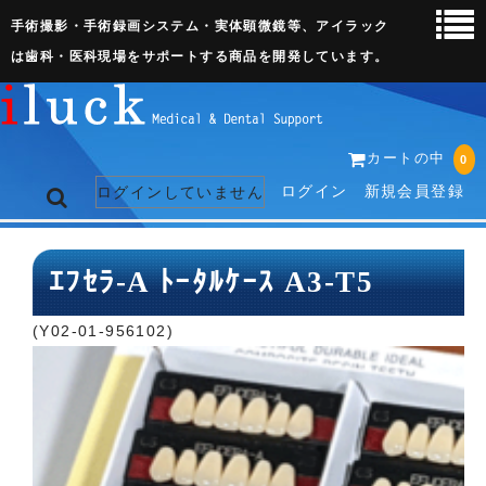
手術撮影・手術録画システム・実体顕微鏡等、アイラック
は歯科・医科現場をサポートする商品を開発しています。
カートの中
0
ログイン
新規会員登録
ログインしていません
トップページ
ｴﾌｾﾗ-A ﾄｰﾀﾙｹｰｽ A3-T5
ネット販売ページ
(Y02-01-956102)
歯科関連機器
術野撮影キット
3D実体顕微鏡