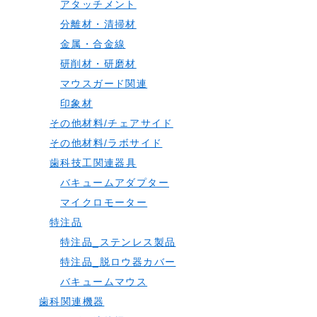
アタッチメント
分離材・清掃材
金属・合金線
研削材・研磨材
マウスガード関連
印象材
その他材料/チェアサイド
その他材料/ラボサイド
歯科技工関連器具
バキュームアダプター
マイクロモーター
特注品
特注品_ステンレス製品
特注品_脱ロウ器カバー
バキュームマウス
歯科関連機器