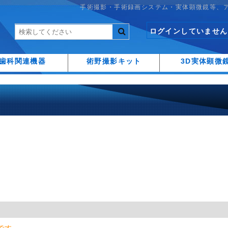
手術撮影・手術録画システム・実体顕微鏡等、
ログインしていません
歯科関連機器
術野撮影キット
3D実体顕微