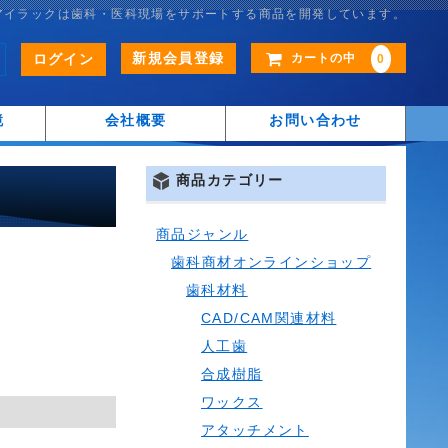
アイラックは歯科・医科現場をサポートする商品を開発しています。
新規会員登録
ログイン
カートの中
0
鏡
会社概要
お問い合わせ
商品カテゴリー
商品ジャンル
歯科商材オンラインショップ
歯科材料
CAD/CAM関連材料
人工歯
合成樹脂
ワックス
アタッチメント