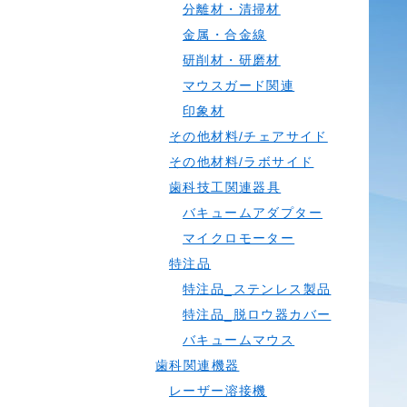
分離材・清掃材
金属・合金線
研削材・研磨材
マウスガード関連
印象材
その他材料/チェアサイド
その他材料/ラボサイド
歯科技工関連器具
バキュームアダプター
マイクロモーター
特注品
特注品_ステンレス製品
特注品_脱ロウ器カバー
バキュームマウス
歯科関連機器
レーザー溶接機