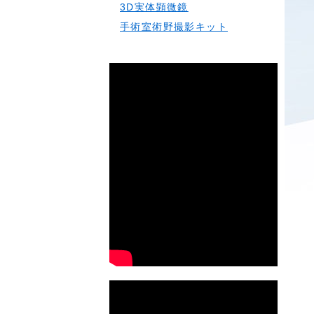
3D実体顕微鏡
手術室術野撮影キット