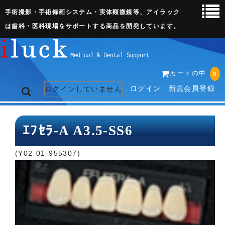
手術撮影・手術録画システム・実体顕微鏡等、アイラック
は歯科・医科現場をサポートする商品を開発しています。
カートの中
0
ログイン
新規会員登録
ログインしていません
トップページ
ｴﾌｾﾗ-A A3.5-SS6
ネット販売ページ
(Y02-01-955307)
歯科関連機器
術野撮影キット
3D実体顕微鏡