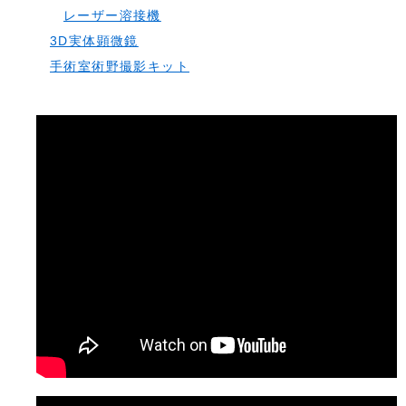
レーザー溶接機
3D実体顕微鏡
手術室術野撮影キット