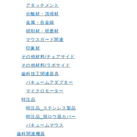
アタッチメント
分離材・清掃材
金属・合金線
研削材・研磨材
マウスガード関連
印象材
その他材料/チェアサイド
その他材料/ラボサイド
歯科技工関連器具
バキュームアダプター
マイクロモーター
特注品
特注品_ステンレス製品
特注品_脱ロウ器カバー
バキュームマウス
歯科関連機器