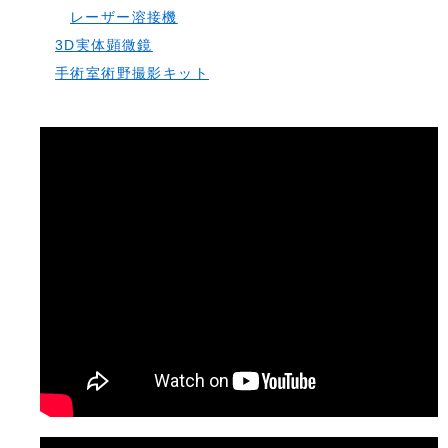
レーザー溶接機
3D実体顕微鏡
手術室術野撮影キット