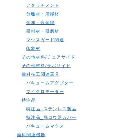
アタッチメント
分離材・清掃材
金属・合金線
研削材・研磨材
マウスガード関連
印象材
その他材料/チェアサイド
その他材料/ラボサイド
歯科技工関連器具
バキュームアダプター
マイクロモーター
特注品
特注品_ステンレス製品
特注品_脱ロウ器カバー
バキュームマウス
歯科関連機器