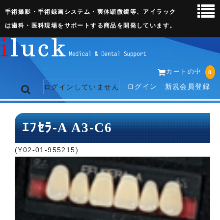
手術撮影・手術録画システム・実体顕微鏡等、アイラック
は歯科・医科現場をサポートする商品を開発しています。
カートの中
0
ログイン
新規会員登録
ログインしていません
トップページ
ｴﾌｾﾗ-A A3-C6
ネット販売ページ
(Y02-01-955215)
歯科関連機器
術野撮影キット
3D実体顕微鏡