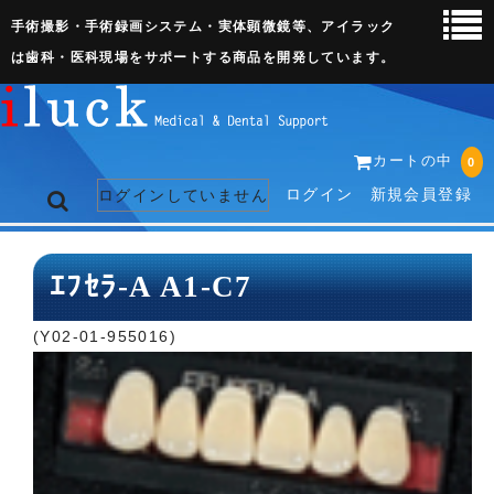
手術撮影・手術録画システム・実体顕微鏡等、アイラック
は歯科・医科現場をサポートする商品を開発しています。
カートの中
0
ログイン
新規会員登録
ログインしていません
トップページ
ｴﾌｾﾗ-A A1-C7
ネット販売ページ
(Y02-01-955016)
歯科関連機器
術野撮影キット
3D実体顕微鏡