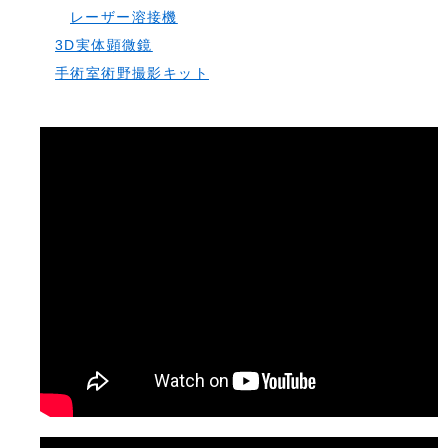
レーザー溶接機
3D実体顕微鏡
手術室術野撮影キット