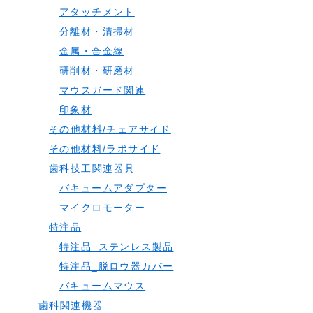
アタッチメント
分離材・清掃材
金属・合金線
研削材・研磨材
マウスガード関連
印象材
その他材料/チェアサイド
その他材料/ラボサイド
歯科技工関連器具
バキュームアダプター
マイクロモーター
特注品
特注品_ステンレス製品
特注品_脱ロウ器カバー
バキュームマウス
歯科関連機器