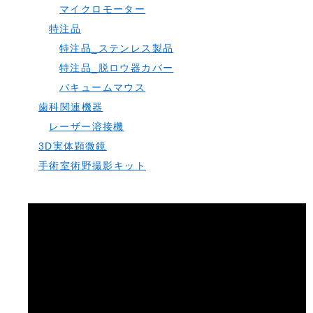
マイクロモーター
特注品
特注品_ステンレス製品
特注品_脱ロウ器カバー
バキュームマウス
歯科関連機器
レーザー溶接機
3D実体顕微鏡
手術室術野撮影キット