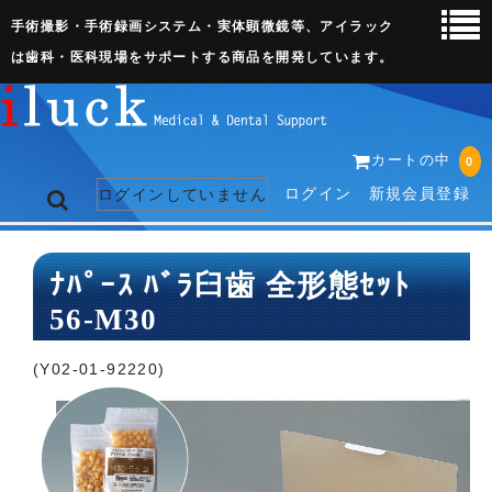
手術撮影・手術録画システム・実体顕微鏡等、アイラック
は歯科・医科現場をサポートする商品を開発しています。
カートの中
0
ログイン
新規会員登録
ログインしていません
トップページ
ﾅﾊﾟｰｽ ﾊﾞﾗ臼歯 全形態ｾｯﾄ
56-M30
ネット販売ページ
歯科関連機器
(Y02-01-92220)
術野撮影キット
3D実体顕微鏡