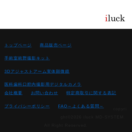
トップページ
商品販売ページ
手術室術野撮影キット
3Dアジャストアーム実体顕微鏡
医科歯科口腔内撮影用デジタルカメラ
会社概要
お問い合わせ
特定商取引に関する表記
プライバシーポリシー
FAQ～よくある質問～
copyri
ght©2026 iluck MD-SYSTEM.
All Right Reserved.