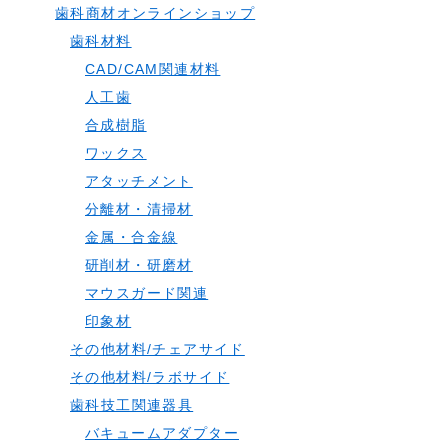
歯科商材オンラインショップ
歯科材料
CAD/CAM関連材料
人工歯
合成樹脂
ワックス
アタッチメント
分離材・清掃材
金属・合金線
研削材・研磨材
マウスガード関連
印象材
その他材料/チェアサイド
その他材料/ラボサイド
歯科技工関連器具
バキュームアダプター