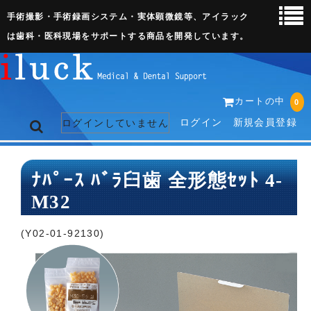
手術撮影・手術録画システム・実体顕微鏡等、アイラック
は歯科・医科現場をサポートする商品を開発しています。
カートの中
0
ログイン
新規会員登録
ログインしていません
トップページ
ﾅﾊﾟｰｽ ﾊﾞﾗ臼歯 全形態ｾｯﾄ 4-
M32
ネット販売ページ
歯科関連機器
(Y02-01-92130)
術野撮影キット
3D実体顕微鏡