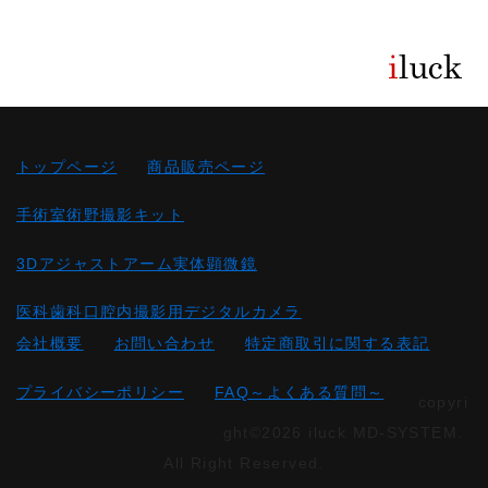
トップページ
商品販売ページ
手術室術野撮影キット
3Dアジャストアーム実体顕微鏡
医科歯科口腔内撮影用デジタルカメラ
会社概要
お問い合わせ
特定商取引に関する表記
プライバシーポリシー
FAQ～よくある質問～
copyri
ght©2026 iluck MD-SYSTEM.
All Right Reserved.