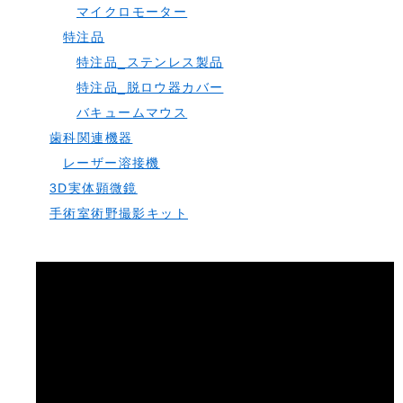
マイクロモーター
特注品
特注品_ステンレス製品
特注品_脱ロウ器カバー
バキュームマウス
歯科関連機器
レーザー溶接機
3D実体顕微鏡
手術室術野撮影キット