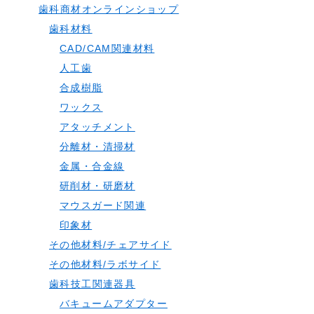
歯科商材オンラインショップ
歯科材料
CAD/CAM関連材料
人工歯
合成樹脂
ワックス
アタッチメント
分離材・清掃材
金属・合金線
研削材・研磨材
マウスガード関連
印象材
その他材料/チェアサイド
その他材料/ラボサイド
歯科技工関連器具
バキュームアダプター