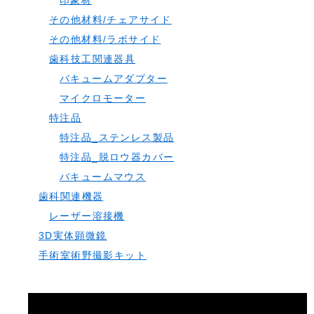
印象材
その他材料/チェアサイド
その他材料/ラボサイド
歯科技工関連器具
バキュームアダプター
マイクロモーター
特注品
特注品_ステンレス製品
特注品_脱ロウ器カバー
バキュームマウス
歯科関連機器
レーザー溶接機
3D実体顕微鏡
手術室術野撮影キット