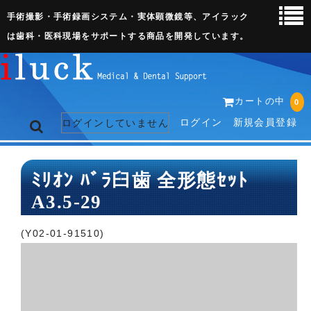
手術撮影・手術録画システム・実体顕微鏡等、アイラック
は歯科・医科現場をサポートする商品を開発しています。
カートの中
0
ログイン
新規会員登録
ログインしていません
トップページ
ﾐﾘｵﾝ ﾊﾞﾗ臼歯 全形態ｾｯﾄ
A3.5-29
ネット販売ページ
歯科関連機器
(Y02-01-91510)
術野撮影キット
3D実体顕微鏡