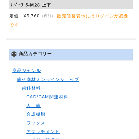
ﾅﾊﾟｰｽ 5-M28 上下
会社概要
定価 ¥5,760
販売価格表示にはログインが必要
（税別）
です
お問い合わせ
商品カテゴリー
商品ジャンル
歯科商材オンラインショップ
歯科材料
CAD/CAM関連材料
人工歯
合成樹脂
ワックス
アタッチメント