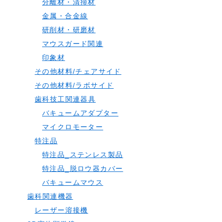
分離材・清掃材
金属・合金線
研削材・研磨材
マウスガード関連
印象材
その他材料/チェアサイド
その他材料/ラボサイド
歯科技工関連器具
バキュームアダプター
マイクロモーター
特注品
特注品_ステンレス製品
特注品_脱ロウ器カバー
バキュームマウス
歯科関連機器
レーザー溶接機