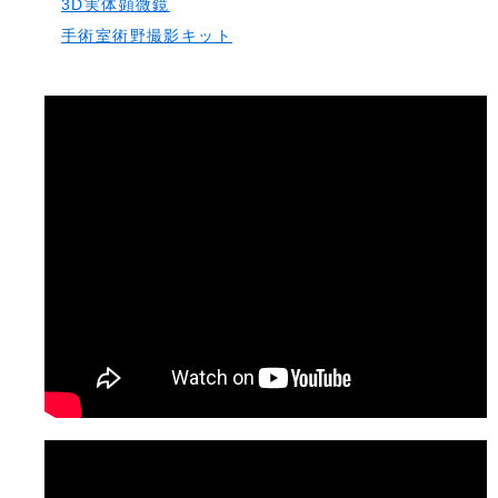
3D実体顕微鏡
手術室術野撮影キット