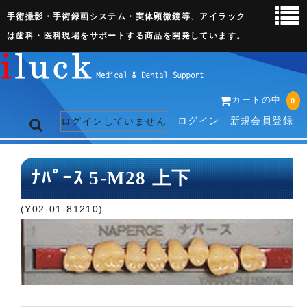
手術撮影・手術録画システム・実体顕微鏡等、アイラック
は歯科・医科現場をサポートする商品を開発しています。
カートの中
0
ログイン
新規会員登録
ログインしていません
トップページ
ﾅﾊﾟｰｽ 5-M28 上下
ネット販売ページ
(Y02-01-81210)
歯科関連機器
術野撮影キット
3D実体顕微鏡