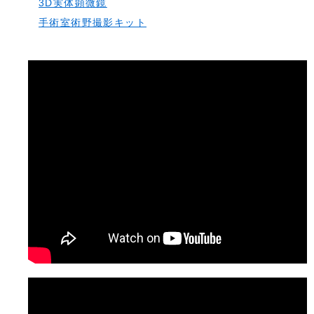
3D実体顕微鏡
手術室術野撮影キット