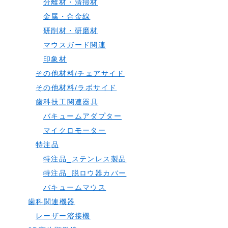
分離材・清掃材
金属・合金線
研削材・研磨材
マウスガード関連
印象材
その他材料/チェアサイド
その他材料/ラボサイド
歯科技工関連器具
バキュームアダプター
マイクロモーター
特注品
特注品_ステンレス製品
特注品_脱ロウ器カバー
バキュームマウス
歯科関連機器
レーザー溶接機