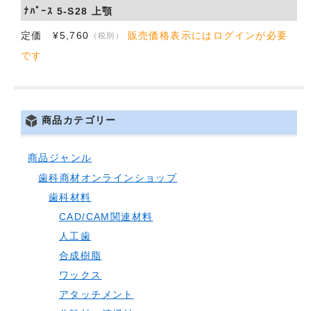
ﾅﾊﾟｰｽ 5-S28 上顎
会社概要
定価 ¥5,760
販売価格表示にはログインが必要
（税別）
です
お問い合わせ
商品カテゴリー
商品ジャンル
歯科商材オンラインショップ
歯科材料
CAD/CAM関連材料
人工歯
合成樹脂
ワックス
アタッチメント