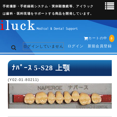
手術撮影・手術録画システム・実体顕微鏡等、アイラック
は歯科・医科現場をサポートする商品を開発しています。
カートの中
0
ログイン
新規会員登録
ログインしていません
トップページ
ﾅﾊﾟｰｽ 5-S28 上顎
ネット販売ページ
(Y02-01-80211)
歯科関連機器
術野撮影キット
3D実体顕微鏡