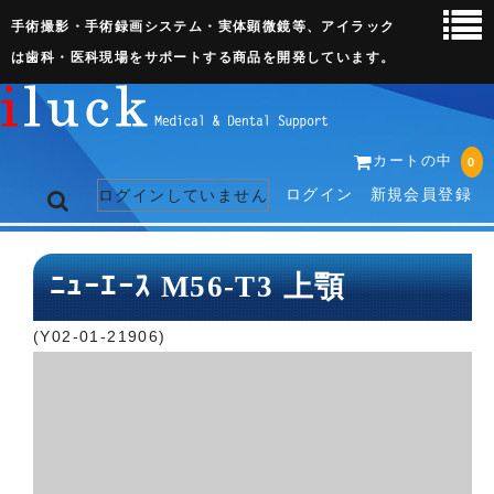
手術撮影・手術録画システム・実体顕微鏡等、アイラック
は歯科・医科現場をサポートする商品を開発しています。
カートの中
0
ログイン
新規会員登録
ログインしていません
トップページ
ﾆｭｰｴｰｽ M56-T3 上顎
ネット販売ページ
(Y02-01-21906)
歯科関連機器
術野撮影キット
3D実体顕微鏡