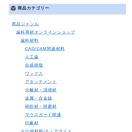
商品カテゴリー
商品ジャンル
歯科商材オンラインショップ
歯科材料
CAD/CAM関連材料
人工歯
合成樹脂
ワックス
アタッチメント
分離材・清掃材
金属・合金線
研削材・研磨材
マウスガード関連
印象材
その他材料/チェアサイド