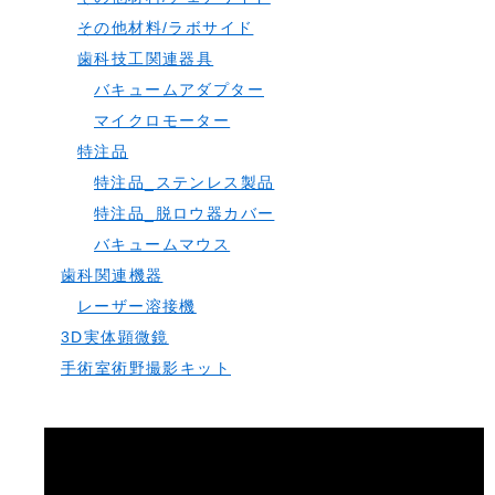
その他材料/ラボサイド
歯科技工関連器具
バキュームアダプター
マイクロモーター
特注品
特注品_ステンレス製品
特注品_脱ロウ器カバー
バキュームマウス
歯科関連機器
レーザー溶接機
3D実体顕微鏡
手術室術野撮影キット