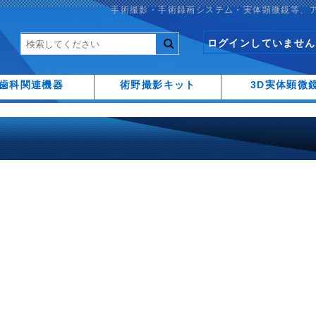
手術撮影・手術録画システム・実体顕微鏡等、
ログインしていません
歯科関連機器
術野撮影キット
3D実体顕微