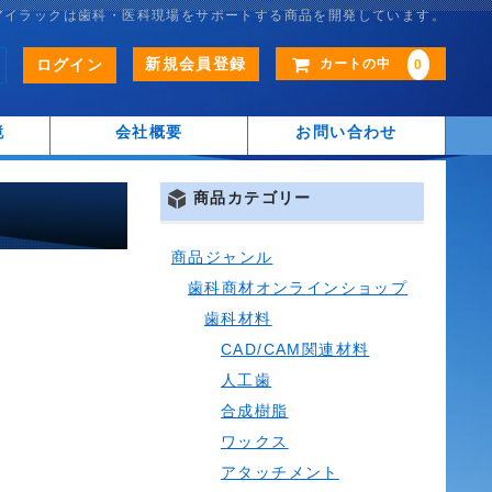
アイラックは歯科・医科現場をサポートする商品を開発しています。
新規会員登録
ログイン
カートの中
0
鏡
会社概要
お問い合わせ
商品カテゴリー
商品ジャンル
歯科商材オンラインショップ
歯科材料
CAD/CAM関連材料
人工歯
合成樹脂
ワックス
アタッチメント