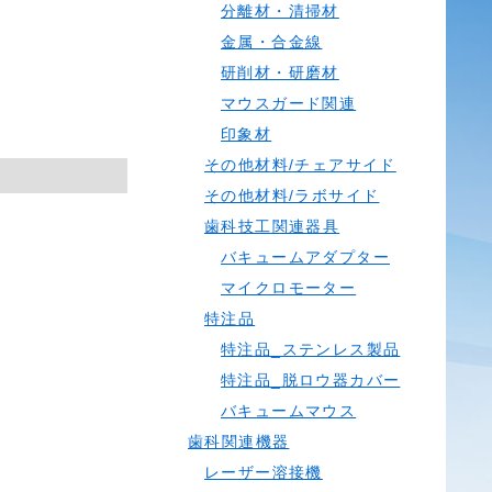
分離材・清掃材
金属・合金線
研削材・研磨材
マウスガード関連
印象材
その他材料/チェアサイド
その他材料/ラボサイド
歯科技工関連器具
バキュームアダプター
マイクロモーター
特注品
特注品_ステンレス製品
特注品_脱ロウ器カバー
バキュームマウス
歯科関連機器
レーザー溶接機