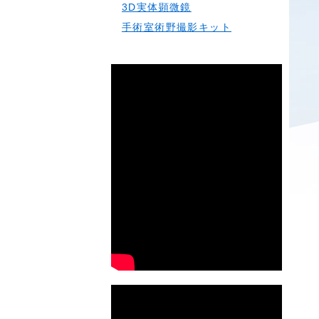
3D実体顕微鏡
手術室術野撮影キット