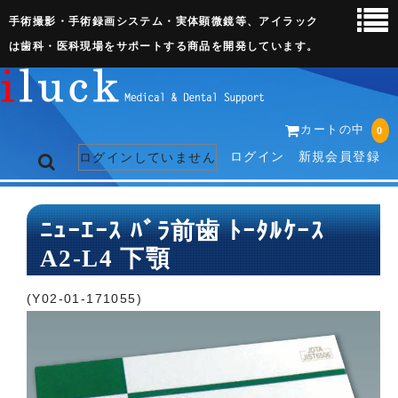
手術撮影・手術録画システム・実体顕微鏡等、アイラック
は歯科・医科現場をサポートする商品を開発しています。
カートの中
0
ログイン
新規会員登録
ログインしていません
トップページ
ﾆｭｰｴｰｽ ﾊﾞﾗ前歯 ﾄｰﾀﾙｹｰｽ
A2-L4 下顎
ネット販売ページ
歯科関連機器
(Y02-01-171055)
術野撮影キット
3D実体顕微鏡