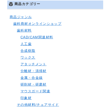
商品カテゴリー
商品ジャンル
歯科商材オンラインショップ
歯科材料
CAD/CAM関連材料
人工歯
合成樹脂
ワックス
アタッチメント
分離材・清掃材
金属・合金線
研削材・研磨材
マウスガード関連
印象材
その他材料/チェアサイド