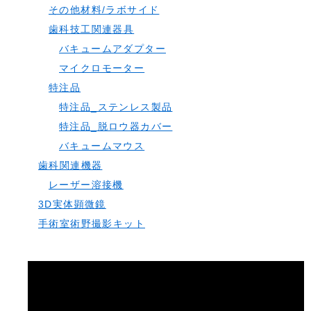
その他材料/ラボサイド
歯科技工関連器具
バキュームアダプター
マイクロモーター
特注品
特注品_ステンレス製品
特注品_脱ロウ器カバー
バキュームマウス
歯科関連機器
レーザー溶接機
3D実体顕微鏡
手術室術野撮影キット