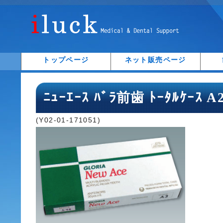
トップページ
ネット販売ページ
ﾆｭｰｴｰｽ ﾊﾞﾗ前歯 ﾄｰﾀﾙｹｰｽ A
(Y02-01-171051)