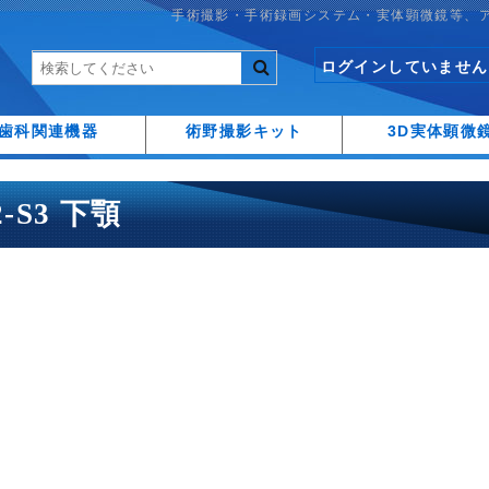
手術撮影・手術録画システム・実体顕微鏡等、
ログインしていません
歯科関連機器
術野撮影キット
3D実体顕微
2-S3 下顎