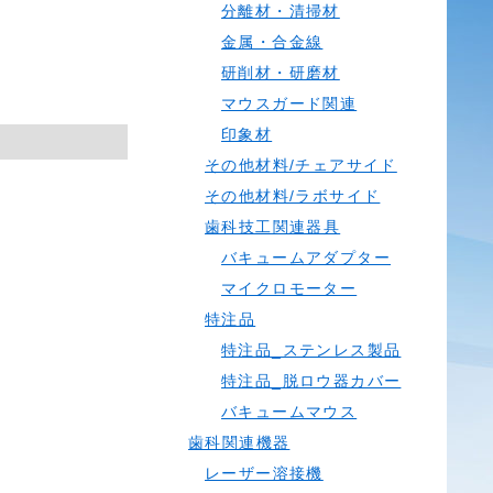
分離材・清掃材
金属・合金線
研削材・研磨材
マウスガード関連
印象材
その他材料/チェアサイド
その他材料/ラボサイド
歯科技工関連器具
バキュームアダプター
マイクロモーター
特注品
特注品_ステンレス製品
特注品_脱ロウ器カバー
バキュームマウス
歯科関連機器
レーザー溶接機