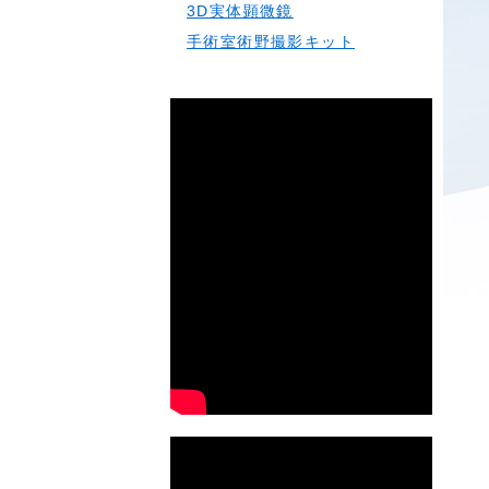
3D実体顕微鏡
手術室術野撮影キット