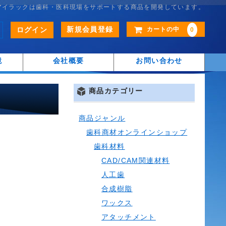
アイラックは歯科・医科現場をサポートする商品を開発しています。
新規会員登録
ログイン
カートの中
0
鏡
会社概要
お問い合わせ
商品カテゴリー
商品ジャンル
歯科商材オンラインショップ
歯科材料
CAD/CAM関連材料
人工歯
合成樹脂
ワックス
アタッチメント