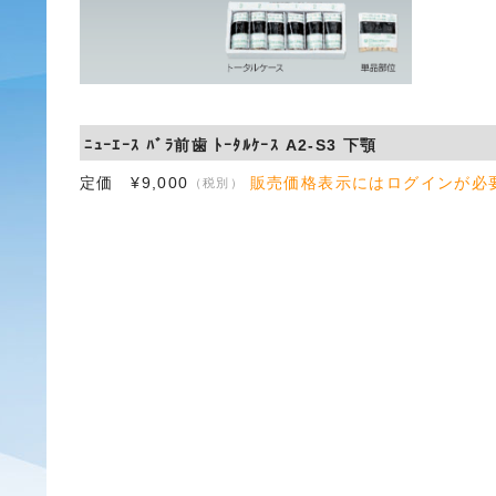
ﾆｭｰｴｰｽ ﾊﾞﾗ前歯 ﾄｰﾀﾙｹｰｽ A2-S3 下顎
定価 ¥9,000
販売価格表示にはログインが必
（税別）