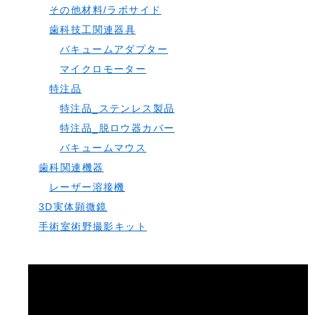
その他材料/ラボサイド
歯科技工関連器具
バキュームアダプター
マイクロモーター
特注品
特注品_ステンレス製品
特注品_脱ロウ器カバー
バキュームマウス
歯科関連機器
レーザー溶接機
3D実体顕微鏡
手術室術野撮影キット