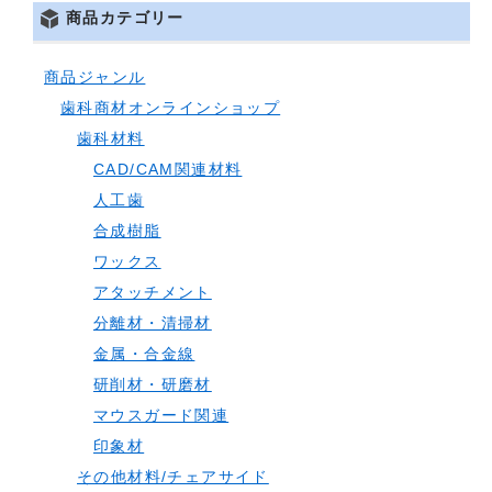
商品カテゴリー
商品ジャンル
歯科商材オンラインショップ
歯科材料
CAD/CAM関連材料
人工歯
合成樹脂
ワックス
アタッチメント
分離材・清掃材
金属・合金線
研削材・研磨材
マウスガード関連
印象材
その他材料/チェアサイド