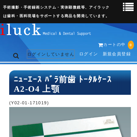
手術撮影・手術録画システム・実体顕微鏡等、アイラック
は歯科・医科現場をサポートする商品を開発しています。
カートの中
0
ログイン
新規会員登録
ログインしていません
トップページ
ﾆｭｰｴｰｽ ﾊﾞﾗ前歯 ﾄｰﾀﾙｹｰｽ
A2-O4 上顎
ネット販売ページ
歯科関連機器
(Y02-01-171019)
術野撮影キット
3D実体顕微鏡