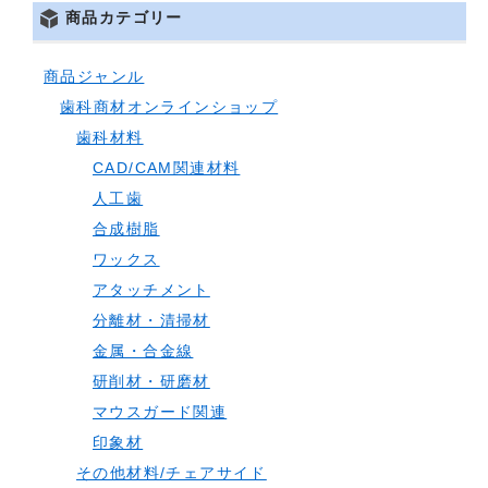
商品カテゴリー
商品ジャンル
歯科商材オンラインショップ
歯科材料
CAD/CAM関連材料
人工歯
合成樹脂
ワックス
アタッチメント
分離材・清掃材
金属・合金線
研削材・研磨材
マウスガード関連
印象材
その他材料/チェアサイド