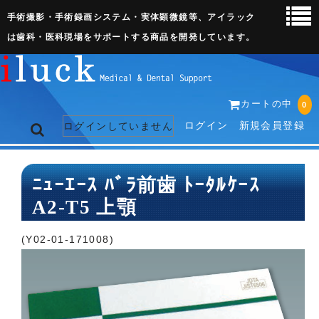
手術撮影・手術録画システム・実体顕微鏡等、アイラック
は歯科・医科現場をサポートする商品を開発しています。
カートの中
0
ログイン
新規会員登録
ログインしていません
トップページ
ﾆｭｰｴｰｽ ﾊﾞﾗ前歯 ﾄｰﾀﾙｹｰｽ
A2-T5 上顎
ネット販売ページ
歯科関連機器
(Y02-01-171008)
術野撮影キット
3D実体顕微鏡