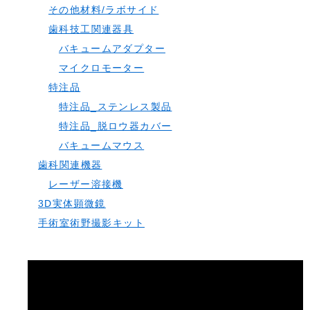
その他材料/ラボサイド
歯科技工関連器具
バキュームアダプター
マイクロモーター
特注品
特注品_ステンレス製品
特注品_脱ロウ器カバー
バキュームマウス
歯科関連機器
レーザー溶接機
3D実体顕微鏡
手術室術野撮影キット