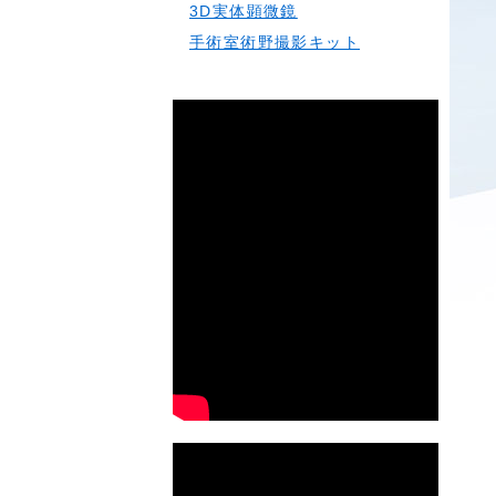
3D実体顕微鏡
手術室術野撮影キット