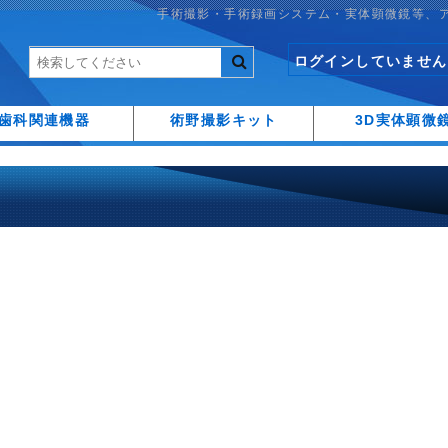
手術撮影・手術録画システム・実体顕微鏡等、
ログインしていません
歯科関連機器
術野撮影キット
3D実体顕微