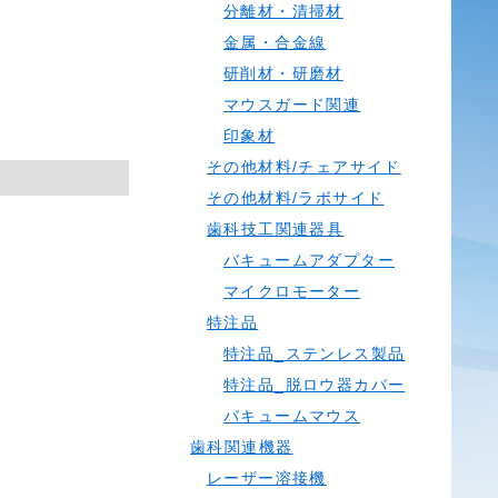
分離材・清掃材
金属・合金線
研削材・研磨材
マウスガード関連
印象材
その他材料/チェアサイド
その他材料/ラボサイド
歯科技工関連器具
バキュームアダプター
マイクロモーター
特注品
特注品_ステンレス製品
特注品_脱ロウ器カバー
バキュームマウス
歯科関連機器
レーザー溶接機