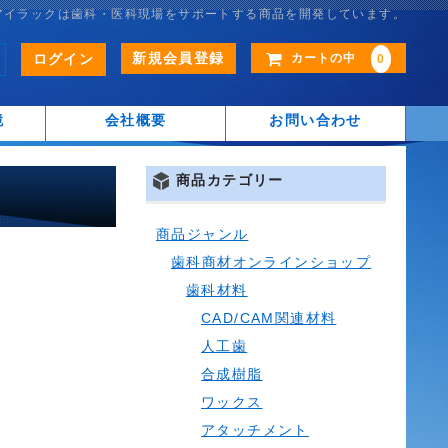
アイラックは歯科・医科現場をサポートする商品を開発しています。
新規会員登録
ログイン
カートの中
0
鏡
会社概要
お問い合わせ
商品カテゴリー
商品ジャンル
歯科商材オンラインショップ
歯科材料
CAD/CAM関連材料
人工歯
合成樹脂
ワックス
アタッチメント