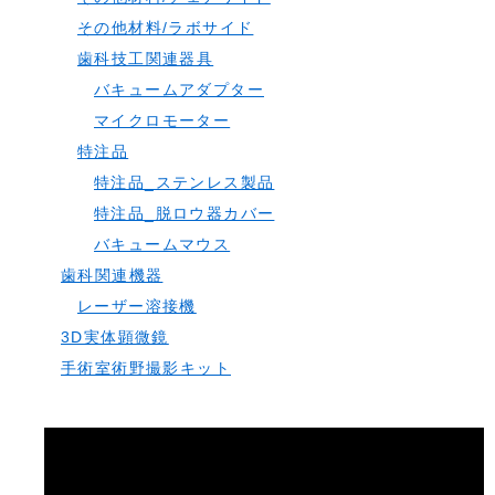
その他材料/ラボサイド
歯科技工関連器具
バキュームアダプター
マイクロモーター
特注品
特注品_ステンレス製品
特注品_脱ロウ器カバー
バキュームマウス
歯科関連機器
レーザー溶接機
3D実体顕微鏡
手術室術野撮影キット