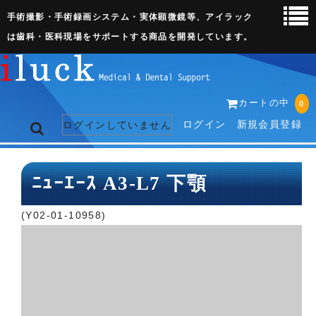
手術撮影・手術録画システム・実体顕微鏡等、アイラック
は歯科・医科現場をサポートする商品を開発しています。
カートの中
0
ログイン
新規会員登録
ログインしていません
トップページ
ﾆｭｰｴｰｽ A3-L7 下顎
ネット販売ページ
(Y02-01-10958)
歯科関連機器
術野撮影キット
3D実体顕微鏡