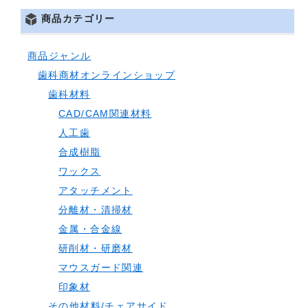
商品カテゴリー
商品ジャンル
歯科商材オンラインショップ
歯科材料
CAD/CAM関連材料
人工歯
合成樹脂
ワックス
アタッチメント
分離材・清掃材
金属・合金線
研削材・研磨材
マウスガード関連
印象材
その他材料/チェアサイド