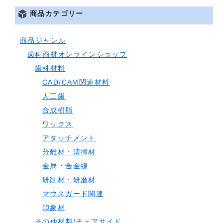
商品カテゴリー
商品ジャンル
歯科商材オンラインショップ
歯科材料
CAD/CAM関連材料
人工歯
合成樹脂
ワックス
アタッチメント
分離材・清掃材
金属・合金線
研削材・研磨材
マウスガード関連
印象材
その他材料/チェアサイド