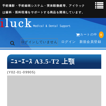
手術撮影・手術録画システム・実体顕微鏡等、アイラック
は歯科・医科現場をサポートする商品を開発しています。
カートの中
0
ログイン
新規会員登録
ログインしていません
トップページ
ﾆｭｰｴｰｽ A3.5-T2 上顎
ネット販売ページ
(Y02-01-09905)
歯科関連機器
術野撮影キット
3D実体顕微鏡