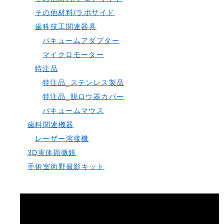
その他材料/ラボサイド
歯科技工関連器具
バキュームアダプター
マイクロモーター
特注品
特注品_ステンレス製品
特注品_脱ロウ器カバー
バキュームマウス
歯科関連機器
レーザー溶接機
3D実体顕微鏡
手術室術野撮影キット