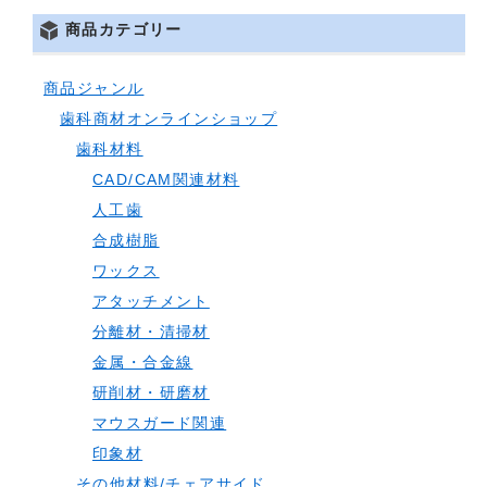
商品カテゴリー
商品ジャンル
歯科商材オンラインショップ
歯科材料
CAD/CAM関連材料
人工歯
合成樹脂
ワックス
アタッチメント
分離材・清掃材
金属・合金線
研削材・研磨材
マウスガード関連
印象材
その他材料/チェアサイド