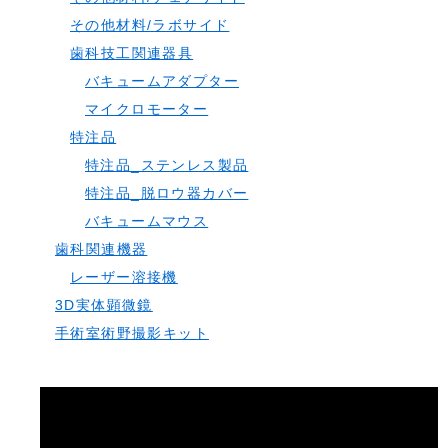
その他材料/ラボサイド
歯科技工関連器具
バキュームアダプター
マイクロモーター
特注品
特注品_ステンレス製品
特注品_脱ロウ器カバー
バキュームマウス
歯科関連機器
レーザー溶接機
3D実体顕微鏡
手術室術野撮影キット