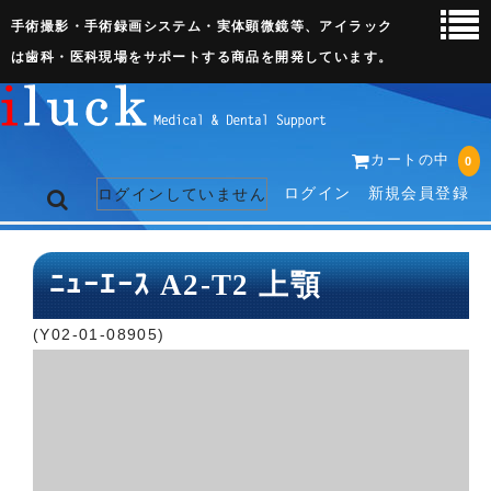
手術撮影・手術録画システム・実体顕微鏡等、アイラック
は歯科・医科現場をサポートする商品を開発しています。
カートの中
0
ログイン
新規会員登録
ログインしていません
トップページ
ﾆｭｰｴｰｽ A2-T2 上顎
ネット販売ページ
(Y02-01-08905)
歯科関連機器
術野撮影キット
3D実体顕微鏡