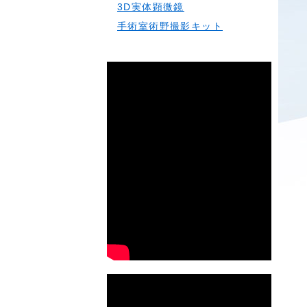
3D実体顕微鏡
手術室術野撮影キット