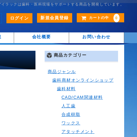
アイラックは歯科・医科現場をサポートする商品を開発しています。
新規会員登録
ログイン
カートの中
0
鏡
会社概要
お問い合わせ
商品カテゴリー
商品ジャンル
歯科商材オンラインショップ
歯科材料
CAD/CAM関連材料
人工歯
合成樹脂
ワックス
アタッチメント