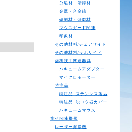
分離材・清掃材
金属・合金線
研削材・研磨材
マウスガード関連
印象材
その他材料/チェアサイド
その他材料/ラボサイド
歯科技工関連器具
バキュームアダプター
マイクロモーター
特注品
特注品_ステンレス製品
特注品_脱ロウ器カバー
バキュームマウス
歯科関連機器
レーザー溶接機