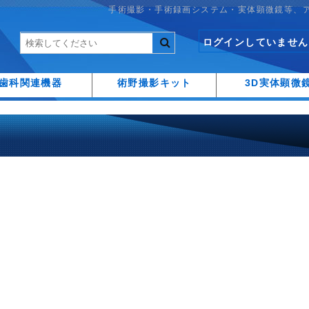
手術撮影・手術録画システム・実体顕微鏡等、
ログインしていません
歯科関連機器
術野撮影キット
3D実体顕微