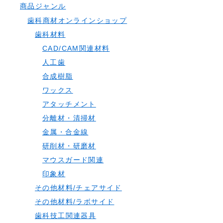
商品ジャンル
歯科商材オンラインショップ
歯科材料
CAD/CAM関連材料
人工歯
合成樹脂
ワックス
アタッチメント
分離材・清掃材
金属・合金線
研削材・研磨材
マウスガード関連
印象材
その他材料/チェアサイド
その他材料/ラボサイド
歯科技工関連器具