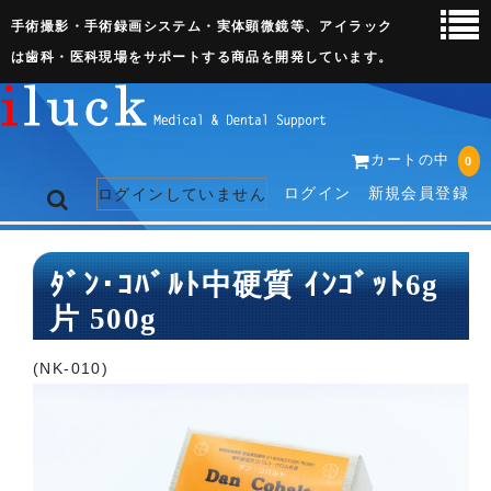
手術撮影・手術録画システム・実体顕微鏡等、アイラック
は歯科・医科現場をサポートする商品を開発しています。
カートの中
0
ログイン
新規会員登録
ログインしていません
トップページ
ﾀﾞﾝ･ｺﾊﾞﾙﾄ中硬質 ｲﾝｺﾞｯﾄ6g
片 500g
ネット販売ページ
歯科関連機器
(NK-010)
術野撮影キット
3D実体顕微鏡