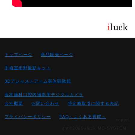
トップページ
商品販売ページ
手術室術野撮影キット
3Dアジャストアーム実体顕微鏡
医科歯科口腔内撮影用デジタルカメラ
会社概要
お問い合わせ
特定商取引に関する表記
プライバシーポリシー
FAQ～よくある質問～
copyri
ght©2026 iluck MD-SYSTEM.