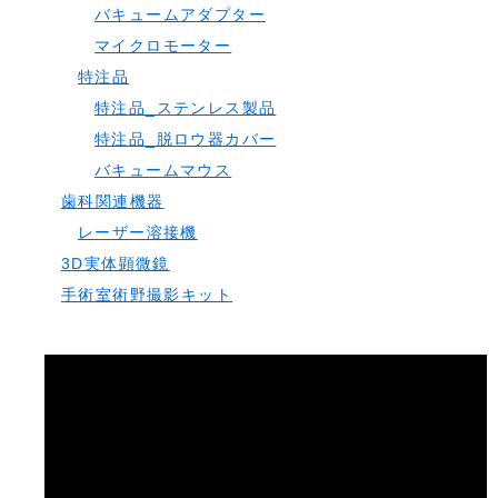
バキュームアダプター
マイクロモーター
特注品
特注品_ステンレス製品
特注品_脱ロウ器カバー
バキュームマウス
歯科関連機器
レーザー溶接機
3D実体顕微鏡
手術室術野撮影キット